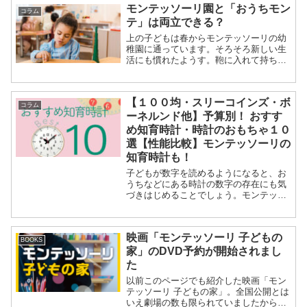
モンテッソーリ園と「おうちモン
次のように解説...
コラム
テ」は両立できる？
上の子どもは春からモンテッソーリの幼
稚園に通っています。そろそろ新しい生
活にも慣れたようす。鞄に入れて持ち帰
ってくる、はさみを使ったお仕事や、縫
い刺しのお仕事で作ったものを見るの
が、母の小さな楽しみになっています。
【１００均・スリーコインズ・ボ
屋外でもたくさん...
コラム
ーネルンド他】予算別！ おすす
め知育時計・時計のおもちゃ１０
選【性能比較】モンテッソーリの
知育時計も！
子どもが数字を読めるようになると、お
うちなどにある時計の数字の存在にも気
づきはじめることでしょう。モンテッソ
ーリでは４〜５歳（３歳〜とする書籍も
あります）が数の敏感期とされていま
す。もちろん個人により敏感期はそれぞ
映画「モンテッソーリ 子どもの
れ。数字や時計に興味を持...
BOOKS
家」のDVD予約が開始されまし
た
以前このページでも紹介した映画「モン
テッソーリ 子どもの家」。全国公開とは
いえ劇場の数も限られていましたから、