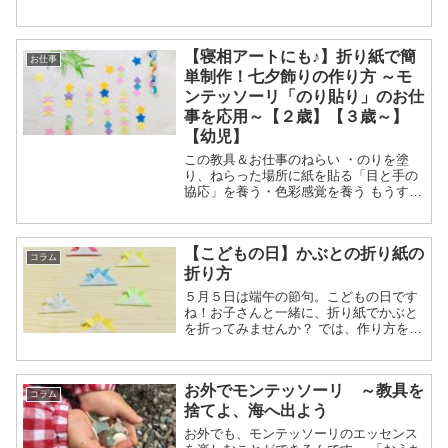
見逃したという方も多いかもしれませ
ん。 本日、こちらのDVDが発売されたそ
う。提示の方法や子どもへの接し方...
【寝相アートにも♪】折り紙で簡
お仕事
単制作！七夕飾りの作り方 ～モ
ンテッソーリ「のり貼り」のお仕
事を応用～【２歳】【３歳～】
【幼児】
この教具＆お仕事のねらい ・のりを塗
り、ねらった場所に紙を貼る「目と手の
協応」を養う・色彩感覚を養う もうすぐ
七夕ですね。幼児でも簡単にできる制作
あそびとして、モンテッソーリののり貼
りのお仕事を応用してみませんか？ はさ
【こどもの日】かぶとの折り紙の
みで切...
コラム
折り方
５月５日は端午の節句。こどもの日です
ね！お子さんと一緒に、折り紙でかぶと
を折ってみませんか？ では、作り方を見
てみましょう。 折り紙のかぶとを折って
みよう １．折り紙を半分にして三角に折
る 裏面を上にして置く。 ...
お外でモンテッソーリ ～教具を
コラム
捨てよ、海へ出よう
お外でも、モンテッソーリのエッセンス