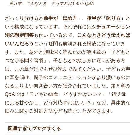
第５章 こんなとき、どうすればいい？Q&A
ざっくり分けると
前半が「ほめ方」、後半が「叱り方」
と
いう構成になっています。それぞれには
シチュエーション
別の想定問答
も付いているので、
こんなときどう伝えれば
いいんだろう
という疑問も解消される構成になっていま
す。また、意外と興味深く読んだのが第４章の「子どもと
つながる聞く習慣」。子どもとの接し方に迷いがある方
は、この章だけでもぜひ読んでみてください。子どもの声
に耳を傾け、親子のコミュニケーションがより濃いものに
なるよりよい向き合い方が紹介されていました。第５章の
Q&Aでは「子どもの偏食、どうすればいい？」「祖父母
による甘やかし。どう対応すればいい？」など、具体的な
悩みに関する対処方法なども読むことができます。
図星すぎてグサグサくる