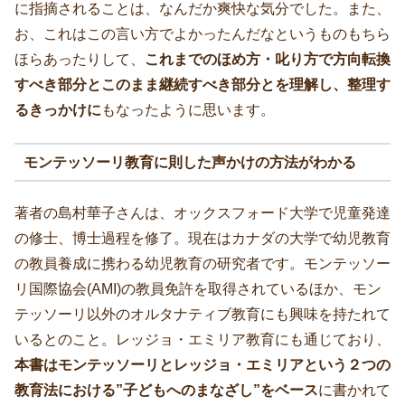
に指摘されることは、なんだか爽快な気分でした。また、
お、これはこの言い方でよかったんだなというものもちら
ほらあったりして、
これまでのほめ方・叱り方で方向転換
すべき部分とこのまま継続すべき部分とを理解し、整理す
るきっかけに
もなったように思います。
モンテッソーリ教育に則した声かけの方法がわかる
著者の島村華子さんは、オックスフォード大学で児童発達
の修士、博士過程を修了。現在はカナダの大学で幼児教育
の教員養成に携わる幼児教育の研究者です。モンテッソー
リ国際協会(AMI)の教員免許を取得されているほか、モン
テッソーリ以外のオルタナティブ教育にも興味を持たれて
いるとのこと。レッジョ・エミリア教育にも通じており、
本書はモンテッソーリとレッジョ・エミリアという２つの
教育法における”子どもへのまなざし”をベース
に書かれて