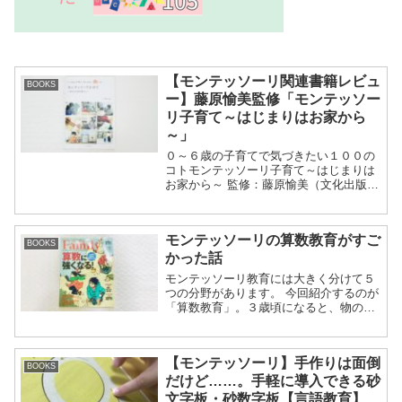
【モンテッソーリ関連書籍レビュ
BOOKS
ー】藤原愉美監修「モンテッソー
リ子育て～はじまりはお家から
～」
０～６歳の子育てで気づきたい１００の
コトモンテッソーリ子育て～はじまりは
お家から～ 監修：藤原愉美（文化出版
局） 日々のおうちでの暮らしのなかで、
モンテッソーリ教育のエッセンスを取り
入れることを提案する子育て本。 ２児の
モンテッソーリの算数教育がすご
母...
BOOKS
かった話
モンテッソーリ教育には大きく分けて５
つの分野があります。 今回紹介するのが
「算数教育」。３歳頃になると、物の多
い少ない／大きい小さい／ものの形／数
詞への興味が出てきます。これが数の敏
感期。モンテッソーリ関連の書籍では、
【モンテッソーリ】手作りは面倒
次のように解説...
BOOKS
だけど……。手軽に導入できる砂
文字板・砂数字板【言語教育】