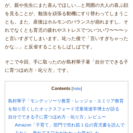
が、親や先生にまた喜んでほしい…と周囲の大人の喜ぶ顔
を見ることが、勉強を頑張る動機にすり替わってしまうこ
とも。また、産後はホルモンのバランスが崩れますし、そ
れでなくとも育児の疲れやストレスでついついワ〜〜〜ッ
と言いすぎてしまいます。叱った後で「言いすぎちゃった
かな…」と反省することもしばしばです。
そこで今回、手に取ったのが島村華子著「自分でできる子
に育つほめ方・叱り方」です。
Contents
[
hide
]
島村華子「モンテッソーリ教育・レッジョ・エミリア教育
を知り尽くしたオックスフォード児童発達学博士が語る
自分でできる子に育つほめ方・叱り方」レビュー
Amazon「子育て」部門で売れ筋１位の育児書を読んで
みたら、売れてるワケがわかった気がした