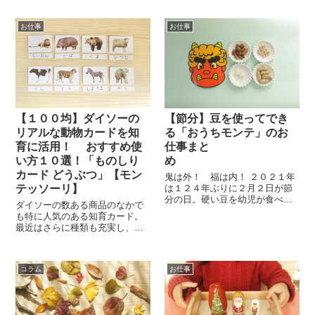
術は、モンテッソーリの「文化
教育」にも含まれる分野。モン
お仕事
お仕事
テッソーリと美術に関する詳し
い資料は探せていないのですが
（汗）、子ど...
【１００均】ダイソーの
【節分】豆を使ってでき
リアルな動物カードを知
る「おうちモンテ」のお
育に活用！ おすすめ使
仕事まと
い方１０選！「ものしり
め
カード どうぶつ」【モン
鬼は外！ 福は内！ ２０２１年
テッソーリ】
は１２４年ぶりに２月２日が節
分の日。硬い豆を幼児が食べる
ダイソーの数ある商品のなかで
のは窒息の恐れがあるとのこと
も特に人気のある知育カード。
でわが家も食べさせるのはやめ
最近はさらに種類も充実し、動
ようと思っていますが、おうち
物のシルエットカードや料理の
モンテと豆まきで節分を楽しみ
素材がわかるカード、犬や動物
たいと思っています。 ...
の絵合わせカードなど、買って
コラム
お仕事
くるだけで楽しめるお得なカー
ドが目白押しです。 今回、購...