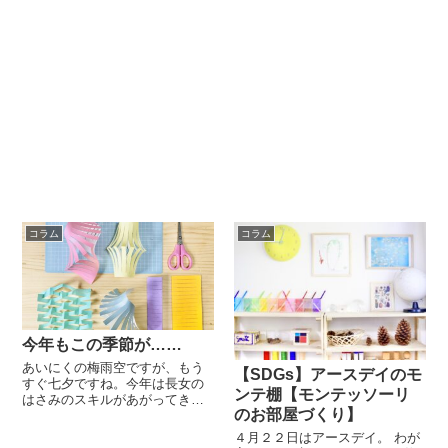
コラム
コラム
今年もこの季節が……
あいにくの梅雨空ですが、もう
【SDGs】アースデイのモ
すぐ七夕ですね。今年は長女の
ンテ棚【モンテッソーリ
はさみのスキルがあがってきた
のお部屋づくり】
ので、一緒に七夕飾りを作ろう
と準備中です。 できあがりの見
４月２２日はアースデイ。 わが
本と、カット線を書き込んだ折