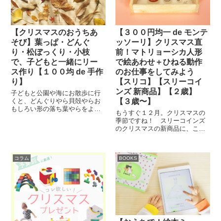
【クリスマスのおうちあ
【３００円均一 de モンテ
そび】葉っぱ・どんぐ
ッソーリ】クリスマス直
り・松ぼっくり・小枝
前！マトリョーシカ人形
で、子どもと一緒にリー
で絵あわせ＋ひねる動作
ス作り【１００均 de 手作
のお仕事をしてみよう
り】
【スリコ】【スリーコイ
ンズ 新商品】【２歳】
子どもと公園や海にお散歩に行
くと、どんぐりやら貝殻やらお
【３歳〜】
もしろい形の落ち葉やらをよく
もうすぐ１２月。クリスマスの
拾っては持ち帰ります。 どんぐ
季節ですね！ スリーコインズ
りなど自然のものをおうちでも
のクリスマスの新商品に、こん
活用できたらいいのですが、な
なものを見つけました。 スリー
かなか活用法が見つからないこ
コインズ のマトリョーシカ人形
とも多く、持て余しているの...
（サイズは一番大きいもので高
コラム
BOOKS
さ８ｃｍほど）。１セット３３
０円。カラバリ２種類。 ...