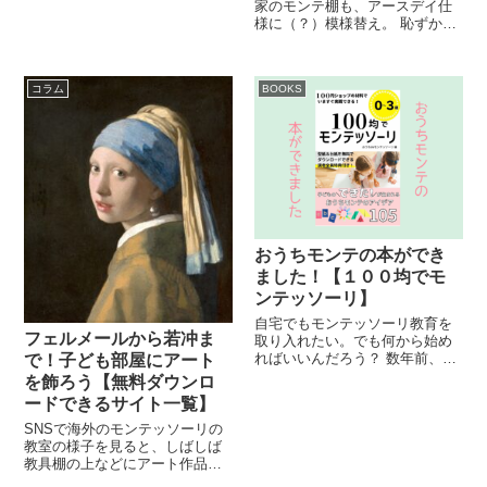
家のモンテ棚も、アースデイ仕
り紙。幼稚園から帰ってきたら
様に（？）模様替え。 恥ずかし
一緒に作ってみようと思いま...
ながら親の知識が追いついてい
ないので「SDGsとは」について
まだ子どもに向けてしっかり解
コラム
BOOKS
説することはできませんが、せ
めてもの種まき...
おうちモンテの本ができ
ました！【１００均でモ
ンテッソーリ】
自宅でもモンテッソーリ教育を
フェルメールから若冲ま
取り入れたい。でも何から始め
ればいいんだろう？ 数年前、慣
で！子ども部屋にアート
れない育児にてんてこまいにな
を飾ろう【無料ダウンロ
っていた私はこんな思いを抱い
ードできるサイト一覧】
ていました。 もちろん、モンテ
ッソーリの園に通わせたり資格
SNSで海外のモンテッソーリの
を取ったりするのが...
教室の様子を見ると、しばしば
教具棚の上などにアート作品が
さりげなく飾られています。美