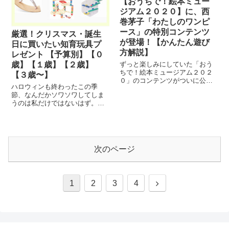
【おうちで！絵本ミュー
ジアム２０２０】に、西
巻茅子「わたしのワンピ
ース」の特別コンテンツ
厳選！クリスマス・誕生
が登場！【かんたん遊び
日に買いたい知育玩具プ
方解説】
レゼント 【予算別】【０
歳】【１歳】【２歳】
ずっと楽しみにしていた「おう
ちで！絵本ミュージアム２０２
【３歳〜】
０」のコンテンツがついに公開
ハロウィンも終わったこの季
されたのでさっそく使ってみま
節、なんだかソワソワしてしま
した♪ おうちで！絵本ミュージ
うのは私だけではないはず。お
アム２０２０とは？ 「絵本ミュ
そらく多くの親御さんが、子ど
ージアム」は２００７年より福
ものクリスマスプレゼント何に
岡アジア美術館で開...
しようかと考え始めているので
はないでしょうか。「何を買っ
たら喜んでくれるかな〜」「長
次のページ
く使ってくれるも...
1
2
3
4