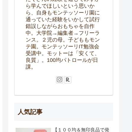
ら学んでほしいという思いか
ら、自身もモンテッソーリ園に
通っていた経験をいかして試行
錯誤しながらおもちゃを自作
中。大学院→編集者→フリーラ
ンス。２児の母。子どももモン
テ園。モンテッソーリIT勉強会
受講中。モットーは「安くて、
良質」。100均パトロールが日
課。
人気記事
【１００均＆無印良品で発