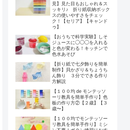
見】見た目もおしゃれ＆ス
ッキリ♪ 折り紙収納ボック
スの使いやすさをチェッ
ク！【セリア】【キャンド
ゥ】
【おうちで科学実験】しそ
ジュースに◯◯◯を入れる
と色が変わる！キッチンで
色水あそび
【折り紙で七夕飾りを簡単
制作】貝かざり＆ちょうち
ん飾り ３分でできる作り
方解説
【１００均 de モンテッソ
ーリ教具を簡単手作り】色
板の作り方②【２歳】【３
歳〜】
【１００均でモンテッソー
リ教具を簡単手作り】ミシ