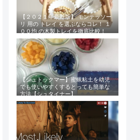
【２０２１年最新版】 モンテッソー
リ 用の トレイ を選ぶならコレ！ １
００均 の木製トレイを徹底比較！
【ダイソー・セリア・キャンドゥ】
【シュトックマー】蜜蝋粘土を幼児
でも使いやすくするとっても簡単な
方法【シュタイナー】