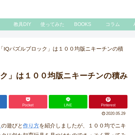
教具DIY
使ってみた
BOOKS
コラム
「IQパズルブロック」は１００均版ニキーチンの積
ック」は１００均版ニキーチンの積み
Pocket
LINE
Pinterest
2020.05.29
り
の遊びと
作り方
を紹介しましたが、１００均でニキ