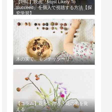
【PBL】映画『Most Likely To
Succeed』を個人で視聴する方法【探
究学習】
木の実で、モンテッソーリ
【コラム】花をいける・花の名を覚
える